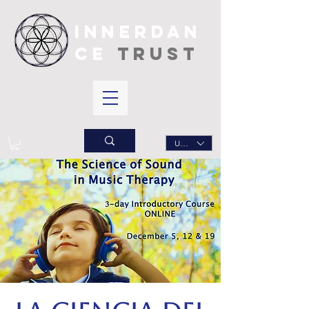
INNERDAN
CE
TRUST
USD ($)