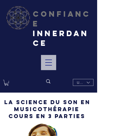
CONFIANC
E
INNERDAN
CE
USD ($)
la science du son
en
musicothérapie
cours en 3 parties