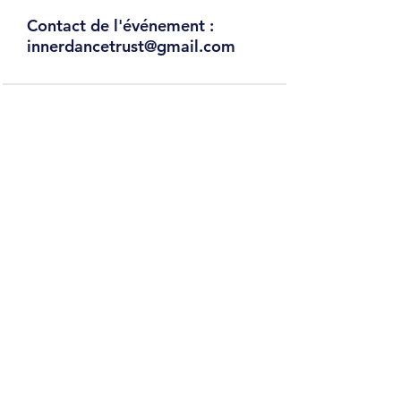
Contact de l'événement :
innerdancetrust@gmail.com
Start & Explore
Start Here
What Is Innerdance
Who Innerdance Is For
How to Begin
Experience
Explore Innerdance
Sessions
1:1 Sessions
Group Sessions & Events
Remote Sessions