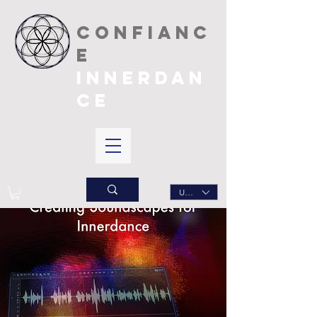
CONFIANC
E
INNERDAN
CE
USD ($)